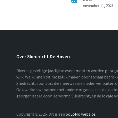
november 11, 2025
Over Sliedrecht De Hoven
Diverse gezellige jaarlijkse evenementen worden georg
wijk. We kunnen dit mogelijk maken door sociaal betro
Sliedrecht, sponsors die meerwaarde bieden ver buiten on
Ook werken we samen met andere organisaties die actief 
georganiseerd door Hervormd Sliedrecht, en de lokale v
Copyright ©2026. Dit is een
SoLoMo website
.