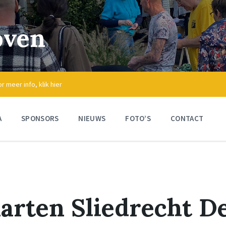
oven
meer info, klik hier
A
SPONSORS
NIEUWS
FOTO’S
CONTACT
arten Sliedrecht D