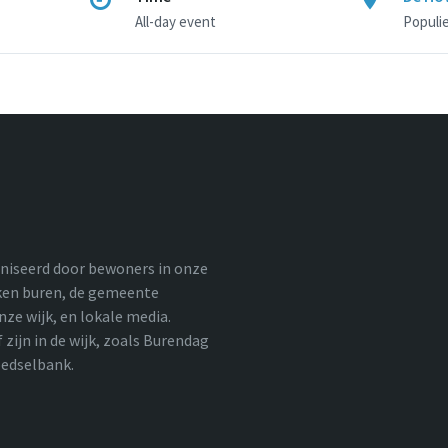
All-day event
Populie
aniseerd door bewoners in onze
kken buren, de gemeente
ze wijk, en lokale media.
zijn in de wijk, zoals Burendag
oedselbank.