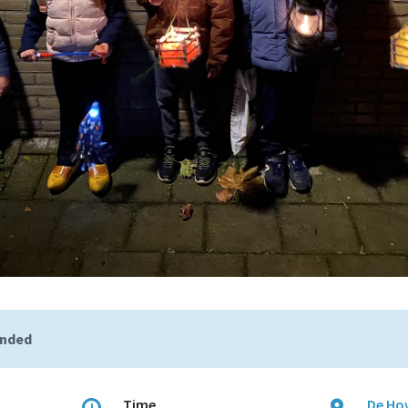
ended
Time
De Hov