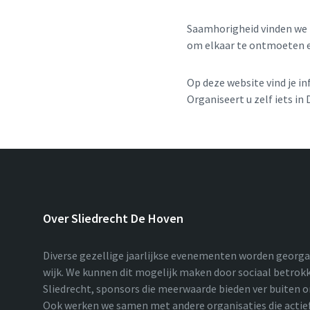
Saamhorigheid vinden we b
om elkaar te ontmoeten e
Op deze website vind je in
Organiseert u zelf iets i
Over Sliedrecht De Hoven
Diverse gezellige jaarlijkse evenementen worden georg
wijk. We kunnen dit mogelijk maken door sociaal betro
Sliedrecht, sponsors die meerwaarde bieden ver buiten on
Ook werken we samen met andere organisaties die actief 