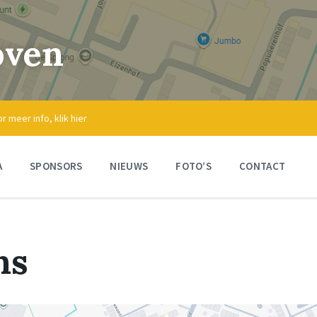
oven
meer info, klik hier
A
SPONSORS
NIEUWS
FOTO’S
CONTACT
ns