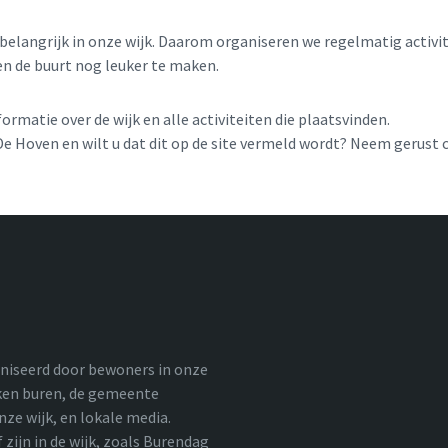
elangrijk in onze wijk. Daarom organiseren we regelmatig activit
n de buurt nog leuker te maken.
formatie over de wijk en alle activiteiten die plaatsvinden.
n De Hoven en wilt u dat dit op de site vermeld wordt? Neem gerust
aniseerd door bewoners in onze
kken buren, de gemeente
ze wijk, en lokale media.
zijn in de wijk, zoals Burendag