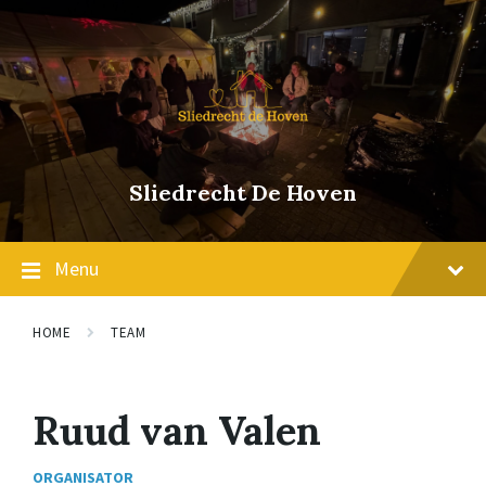
Skip
Skip
Skip
to
to
to
content
main
footer
navigation
Sliedrecht De Hoven
Menu
HOME
TEAM
Ruud van Valen
ORGANISATOR