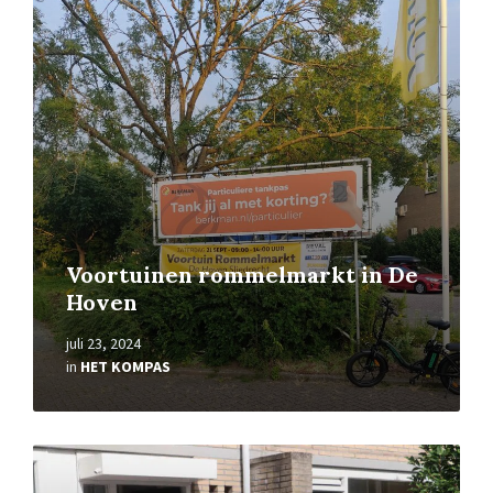
Read
More
Voortuinen rommelmarkt in De
Hoven
juli 23, 2024
in
HET KOMPAS
Read
More