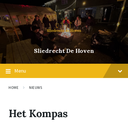
Skip
Skip
Skip
to
to
to
content
main
footer
navigation
Sliedrecht De Hoven
Menu
HOME
NIEUWS
Het Kompas