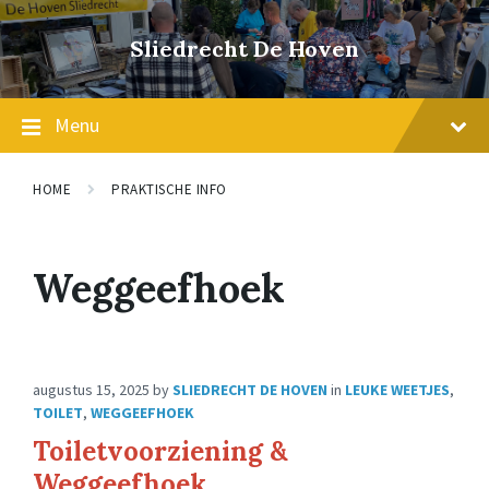
Skip
Skip
Skip
to
to
to
Sliedrecht De Hoven
content
main
footer
navigation
Menu
HOME
PRAKTISCHE INFO
Weggeefhoek
augustus 15, 2025
by
SLIEDRECHT DE HOVEN
in
LEUKE WEETJES
,
TOILET
,
WEGGEEFHOEK
Toiletvoorziening &
Weggeefhoek