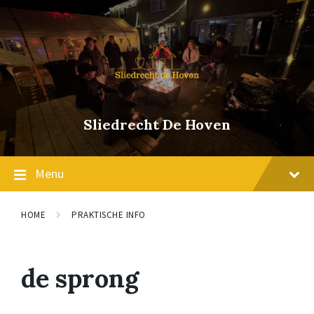
Skip
Skip
Skip
to
to
to
content
main
footer
navigation
Sliedrecht De Hoven
Menu
HOME
PRAKTISCHE INFO
de sprong