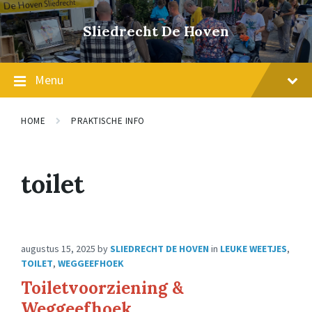
Skip
Skip
Skip
to
to
to
Sliedrecht De Hoven
content
main
footer
navigation
Menu
HOME
PRAKTISCHE INFO
toilet
augustus 15, 2025
by
SLIEDRECHT DE HOVEN
in
LEUKE WEETJES
,
TOILET
,
WEGGEEFHOEK
Toiletvoorziening &
Weggeefhoek